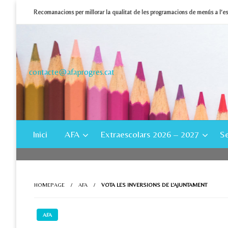
Skip
Recomanacions per millorar la qualitat de les programacions de menús a l’e
to
content
contacte@afaprogres.cat
Inici
AFA
Extraescolars 2026 – 2027
Se
HOMEPAGE
AFA
VOTA LES INVERSIONS DE L’AJUNTAMENT
AFA