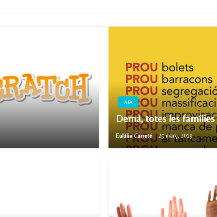
AFA
Demà, totes les famílies
Eulàlia Carreté
25 març, 2019