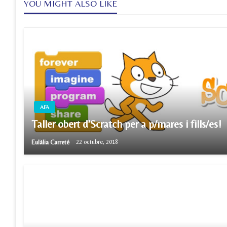
YOU MIGHT ALSO LIKE
AFA
Taller obert d’Scratch per a p/mares i fills/es!
Eulàlia Carreté
22 octubre, 2018