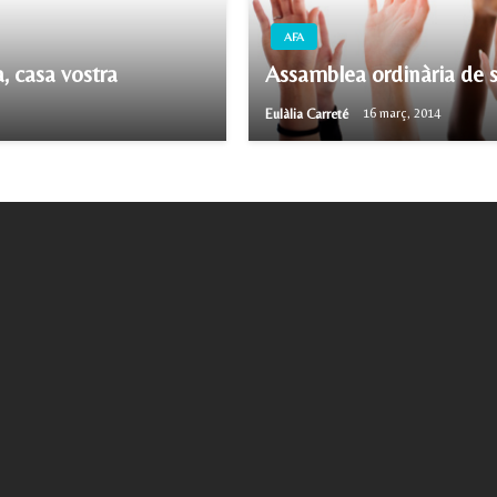
AFA
, casa vostra
Assamblea ordinària de s
Eulàlia Carreté
16 març, 2014