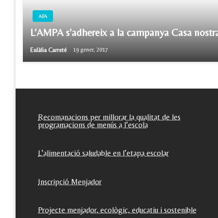
AFA
L’AMPA s’adhereix a la campanya Casa nostra
Eulàlia Carreté
19 gener, 2017
Recomanacions per millorar la qualitat de les
programacions de menús a l’escola
L’alimentació saludable en l’etapa escolar
Inscripció Menjador
Projecte menjador, ecològic, educatiu i sostenible