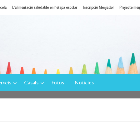
scola
L’alimentació saludable en l’etapa escolar
Inscripció Menjador
Projecte menj
rveis
Casals
Fotos
Notícies