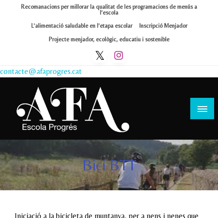
Skip
Recomanacions per millorar la qualitat de les programacions de menús a
l’escola
to
L’alimentació saludable en l’etapa escolar
Inscripció Menjador
content
Projecte menjador, ecològic, educatiu i sostenible
contacte@afaprogres.cat
Afa Progrés
Bici BTT
Iniciació a la bicicleta de muntanya, per a nens i nenes que