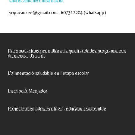
Llibret amb més informació
yogavanzee@gmail.com.
607312204 (whatsapp)
Recomanacions per millorar la qualitat de les programacions
de menús a l’escola
L’alimentació saludable en l’etapa escolar
Inscripció Menjador
Projecte menjador, ecològic, educatiu i sostenible