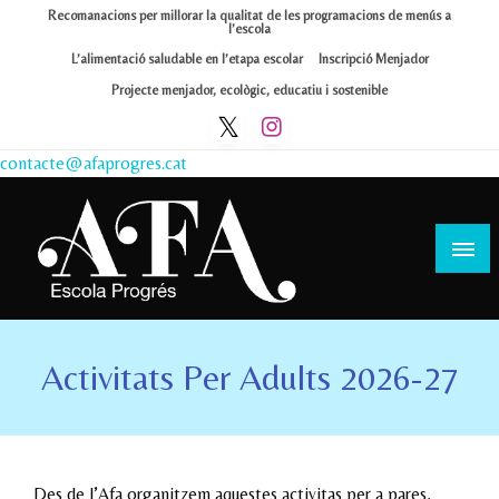
Skip
Recomanacions per millorar la qualitat de les programacions de menús a
l’escola
to
L’alimentació saludable en l’etapa escolar
Inscripció Menjador
content
Projecte menjador, ecològic, educatiu i sostenible
contacte@afaprogres.cat
Afa Progrés
Activitats Per Adults 2026-27
Des de l’Afa organitzem aquestes activitas per a pares,