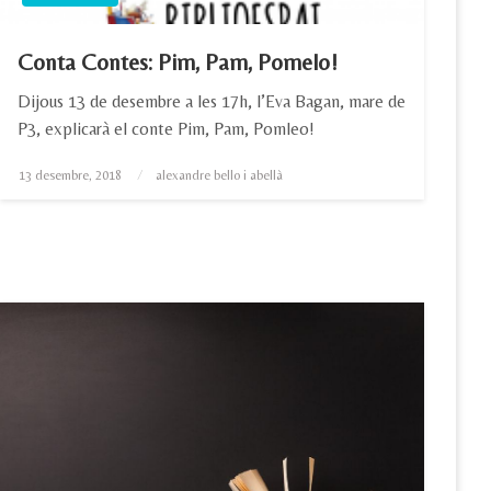
Conta Contes: Pim, Pam, Pomelo!
Dijous 13 de desembre a les 17h, l’Eva Bagan, mare de
P3, explicarà el conte Pim, Pam, Pomleo!
Posted
13 desembre, 2018
alexandre bello i abellà
on