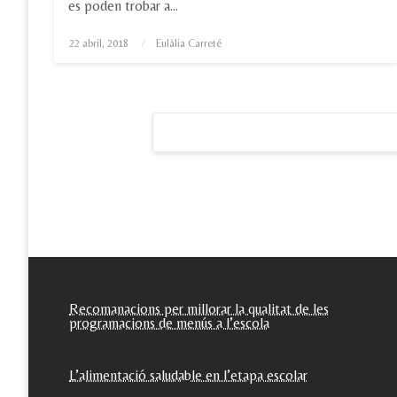
es poden trobar a…
Posted
22 abril, 2018
Eulàlia Carreté
on
Paginació
de
les
entrades
Recomanacions per millorar la qualitat de les
programacions de menús a l’escola
L’alimentació saludable en l’etapa escolar