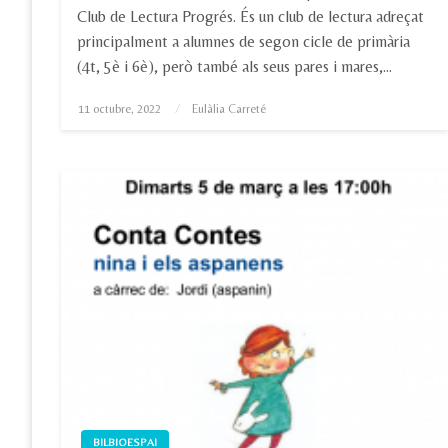
Club de Lectura Progrés. És un club de lectura adreçat
principalment a alumnes de segon cicle de primària
(4t, 5è i 6è), però també als seus pares i mares,…
Posted
11 octubre, 2022
Eulàlia Carreté
on
BILBIOESPAI