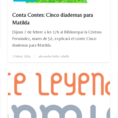
Conta Contes: Cinco diademas para
Matilda
Dijous 7 de febrer a les 17h al Biblioespai la Cristina
Fernández, mares de 5è, explicarà el conte Cinco
diademas para Matilda.
Posted
7 febrer, 2019
alexandre bello i abellà
on