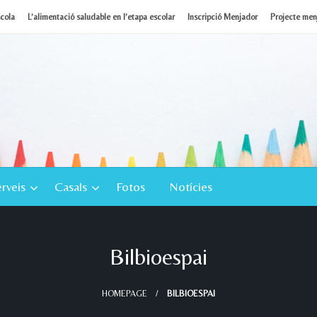
scola
L’alimentació saludable en l’etapa escolar
Inscripció Menjador
Projecte menj
rveis
Casals
Fotos
Notícies
Bilbioespai
HOMEPAGE
BILBIOESPAI