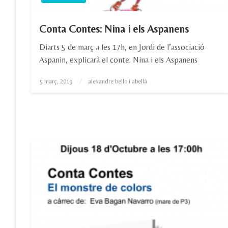
Conta Contes: Nina i els Aspanens
Diarts 5 de març a les 17h, en Jordi de l’associació
Aspanin, explicarà el conte: Nina i els Aspanens
Posted
5 març, 2019
alexandre bello i abellà
on