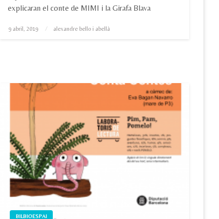
explicaran el conte de MIMI i la Girafa Blava
Posted
9 abril, 2019
alexandre bello i abellà
on
BILBIOESPAI