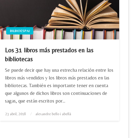
BILBIOESPAI
Los 31 libros más prestados en las
bibliotecas
Se puede decir que hay una estrecha relación entre los
libros más vendidos y los libros más prestados en las
bibliotecas. También es importante tener en cuenta
que algunos de dichos libros son continuaciones de
sagas, que están escritos por…
Posted
23 abril, 2018
alexandre bello i abellà
on