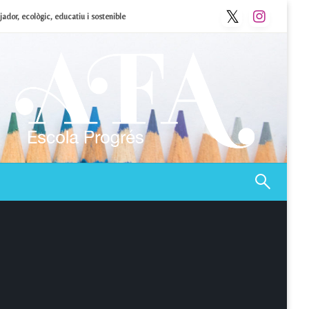
ador, ecològic, educatiu i sostenible
Afa Progrés