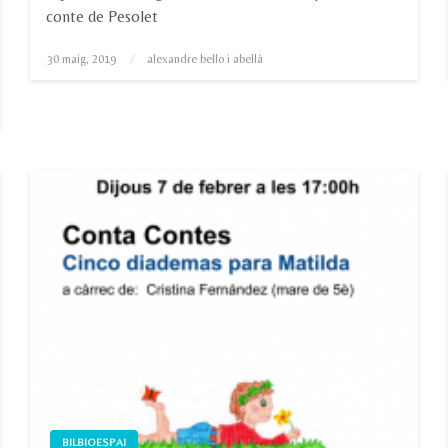
conte de Pesolet
Posted
30 maig, 2019
alexandre bello i abellà
on
BILBIOESPAI