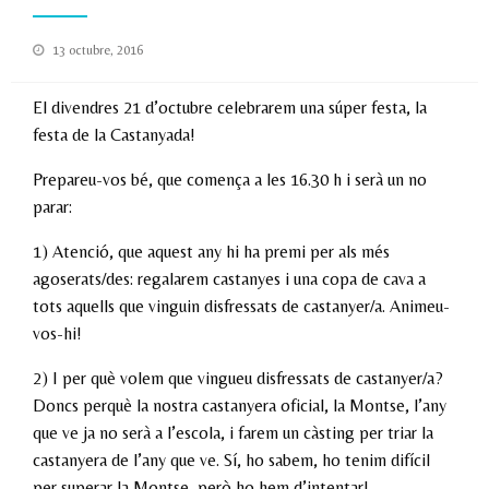
Posted
13 octubre, 2016
on
El divendres 21 d’octubre celebrarem una súper festa, la
festa de la Castanyada!
Prepareu-vos bé, que comença a les 16.30 h i serà un no
parar:
1) Atenció, que aquest any hi ha premi per als més
agoserats/des: regalarem castanyes i una copa de cava a
tots aquells que vinguin disfressats de castanyer/a. Animeu-
vos-hi!
2) I per què volem que vingueu disfressats de castanyer/a?
Doncs perquè la nostra castanyera oficial, la Montse, l’any
que ve ja no serà a l’escola, i farem un càsting per triar la
castanyera de l’any que ve. Sí, ho sabem, ho tenim difícil
per superar la Montse, però ho hem d’intentar!