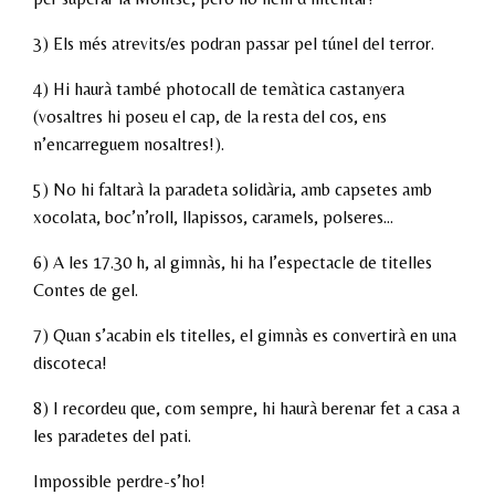
3) Els més atrevits/es podran passar pel túnel del terror.
4) Hi haurà també photocall de temàtica castanyera
(vosaltres hi poseu el cap, de la resta del cos, ens
n’encarreguem nosaltres!).
5) No hi faltarà la paradeta solidària, amb capsetes amb
xocolata, boc’n’roll, llapissos, caramels, polseres…
6) A les 17.30 h, al gimnàs, hi ha l’espectacle de titelles
Contes de gel.
7) Quan s’acabin els titelles, el gimnàs es convertirà en una
discoteca!
8) I recordeu que, com sempre, hi haurà berenar fet a casa a
les paradetes del pati.
Impossible perdre-s’ho!