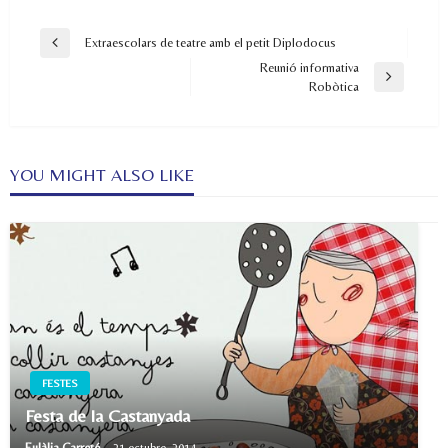
Navegació
Extraescolars de teatre amb el petit Diplodocus
Previous
d'entrades
Reunió informativa
Post
Next
Robòtica
Post
YOU MIGHT ALSO LIKE
FESTES
Festa de la Castanyada