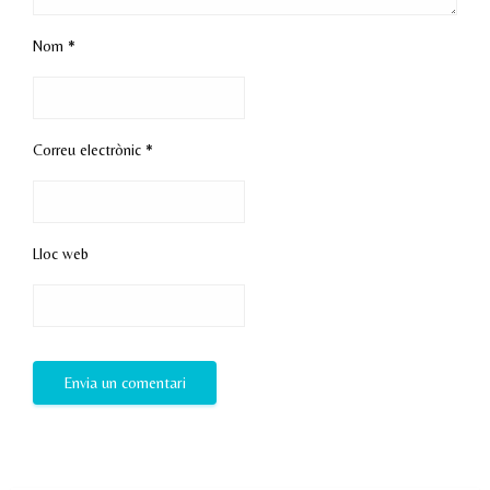
Nom
*
Correu electrònic
*
Lloc web