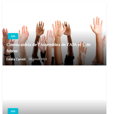
AFA
Convocatòria de l’Assemblea de l’AFA el 5 de
febrer
Eulàlia Carreté
26 gener, 2021
AFA