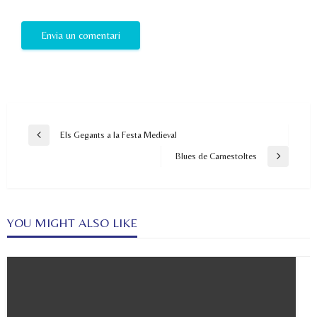
Navegació
Els Gegants a la Festa Medieval
Previous
d'entrades
Post
Blues de Carnestoltes
Next
Post
YOU MIGHT ALSO LIKE