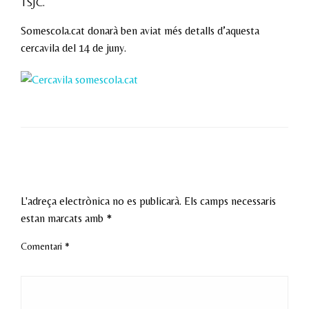
TSJC.
Somescola.cat donarà ben aviat més detalls d’aquesta
cercavila del 14 de juny.
LEAVE A RESPONSE
L'adreça electrònica no es publicarà.
Els camps necessaris
estan marcats amb
*
Comentari
*