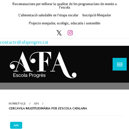
Skip
Recomanacions per millorar la qualitat de les programacions de menús a
l’escola
to
L’alimentació saludable en l’etapa escolar
Inscripció Menjador
content
Projecte menjador, ecològic, educatiu i sostenible
contacte@afaprogres.cat
Afa Progrés
HOMEPAGE
AFA
CERCAVILA MULTITUDINÀRIA PER L’ESCOLA CATALANA
AFA