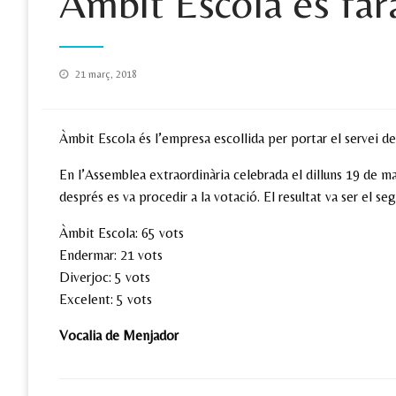
Àmbit Escola es far
Posted
21 març, 2018
on
Àmbit Escola és l’empresa escollida per portar el servei 
En l’Assemblea extraordinària celebrada el dilluns 19 de ma
després es va procedir a la votació. El resultat va ser el se
Àmbit Escola: 65 vots
Endermar: 21 vots
Diverjoc: 5 vots
Excelent: 5 vots
Vocalia de Menjador