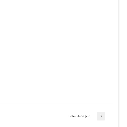
Taller de St.Jordi
Next
Post