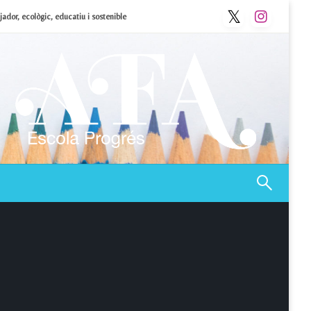
ador, ecològic, educatiu i sostenible
Afa Progrés