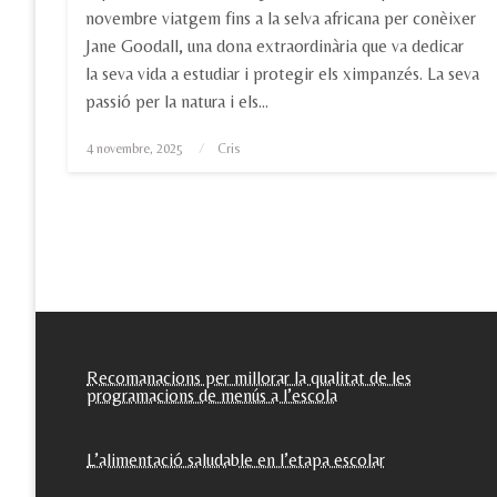
novembre viatgem fins a la selva africana per conèixer
Jane Goodall, una dona extraordinària que va dedicar
la seva vida a estudiar i protegir els ximpanzés. La seva
passió per la natura i els…
Posted
4 novembre, 2025
Cris
on
Recomanacions per millorar la qualitat de les
programacions de menús a l’escola
L’alimentació saludable en l’etapa escolar