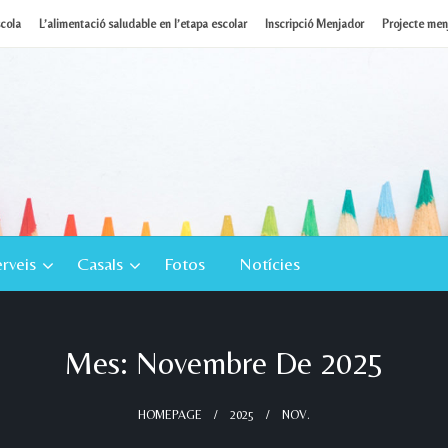
scola
L’alimentació saludable en l’etapa escolar
Inscripció Menjador
Projecte menj
rveis
Casals
Fotos
Notícies
Mes:
Novembre De 2025
HOMEPAGE
2025
NOV.