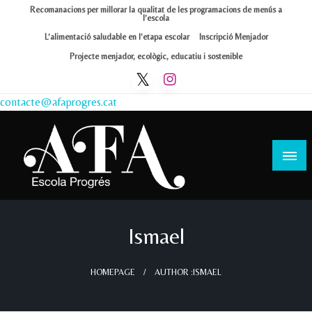
Skip
Recomanacions per millorar la qualitat de les programacions de menús a
l’escola
to
L’alimentació saludable en l’etapa escolar
Inscripció Menjador
content
Projecte menjador, ecològic, educatiu i sostenible
contacte@afaprogres.cat
Afa Progrés
Ismael
HOMEPAGE
AUTHOR :ISMAEL