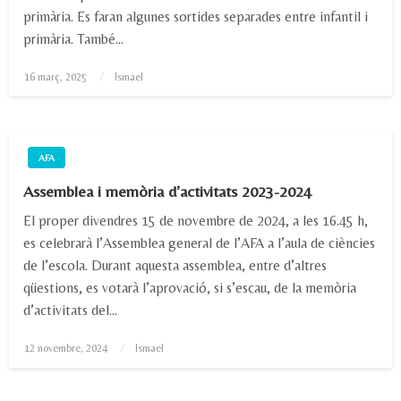
primària. Es faran algunes sortides separades entre infantil i
primària. També…
Posted
16 març, 2025
Ismael
on
AFA
Assemblea i memòria d’activitats 2023-2024
El proper divendres 15 de novembre de 2024, a les 16.45 h,
es celebrarà l’Assemblea general de l’AFA a l’aula de ciències
de l’escola. Durant aquesta assemblea, entre d’altres
qüestions, es votarà l’aprovació, si s’escau, de la memòria
d’activitats del…
Posted
12 novembre, 2024
Ismael
on