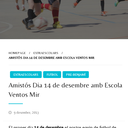
HOMEPAGE
EXTRAESCOLARS
AMISTÓS DIA 14 DE DESEMBRE AMB ESCOLA VENTOS MIR
EXTRAESCOLARS
FUTBOL
PRE-BENJAMÍ
Amistós Dia 14 de desembre amb Escola
Ventos Mir
Posted
9 desembre, 2013
on
El proper dia
14 de desembre
el nostre equip de futbol de