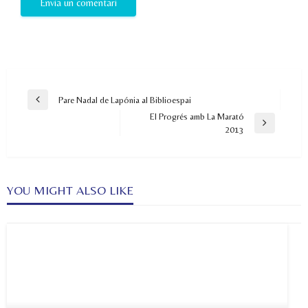
Navegació
Pare Nadal de Lapónia al Biblioespai
Previous
d'entrades
El Progrés amb La Marató
Post
Next
2013
Post
YOU MIGHT ALSO LIKE