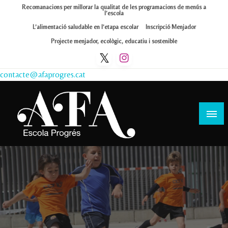
Skip
Recomanacions per millorar la qualitat de les programacions de menús a
l’escola
to
L’alimentació saludable en l’etapa escolar
Inscripció Menjador
content
Projecte menjador, ecològic, educatiu i sostenible
contacte@afaprogres.cat
Afa Progrés