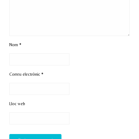
Nom
*
Correu electrònic
*
Lloc web