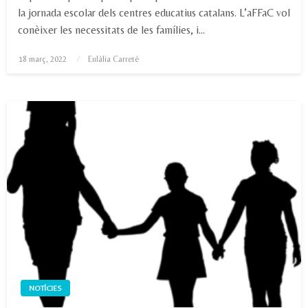
la jornada escolar dels centres educatius catalans. L’aFFaC vol
conèixer les necessitats de les famílies, i…
Posted
18 març, 2022
Eulàlia Carreté
on
NOTÍCIES