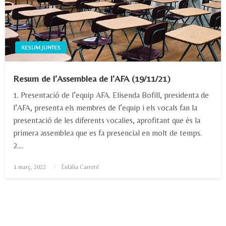
RESUM JUNTES
Resum de l’Assemblea de l’AFA (19/11/21)
1. Presentació de l’equip AFA. Elisenda Bofill, presidenta de
l’AFA, presenta els membres de l’equip i els vocals fan la
presentació de les diferents vocalies, aprofitant que és la
primera assemblea que es fa presencial en molt de temps.
2….
Posted
1 març, 2022
Eulàlia Carreté
on