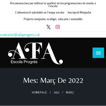
Skip
Recomanacions per millorar la qualitat de les programacions de menús a
l’escola
to
L’alimentació saludable en l’etapa escolar
Inscripció Menjador
content
Projecte menjador, ecològic, educatiu i sostenible
contacte@afaprogres.cat
Afa Progrés
Mes:
Març De 2022
HOMEPAGE
2022
MARÇ