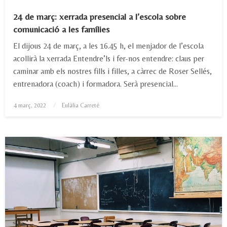
24 de març: xerrada presencial a l’escola sobre
comunicació a les famílies
El dijous 24 de març, a les 16.45 h, el menjador de l’escola
acollirà la xerrada Entendre’ls i fer-nos entendre: claus per
caminar amb els nostres fills i filles, a càrrec de Roser Sellés,
entrenadora (coach) i formadora. Serà presencial…
Posted
4 març, 2022
Eulàlia Carreté
on