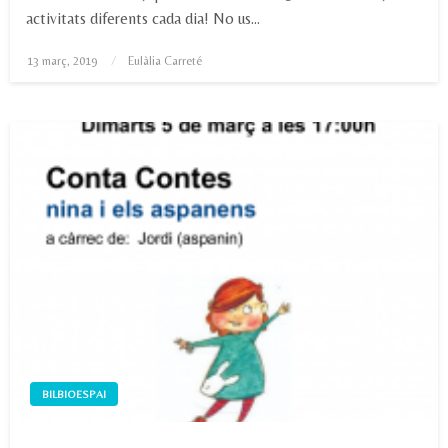
activitats diferents cada dia! No us…
Posted
13 març, 2019
Eulàlia Carreté
on
BILBIOESPAI