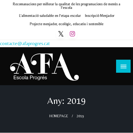
Skip
Recomanacions per millorar la qualitat de les programacions de menús a
l’escola
to
L’alimentació saludable en l’etapa escolar
Inscripció Menjador
content
Projecte menjador, ecològic, educatiu i sostenible
contacte@afaprogres.cat
Afa Progrés
Any:
2019
HOMEPAGE
2019