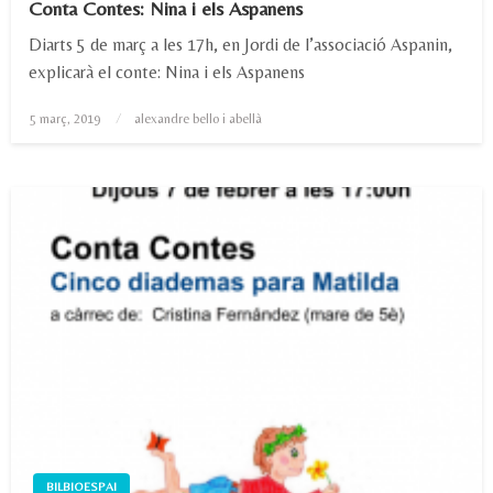
Conta Contes: Nina i els Aspanens
Diarts 5 de març a les 17h, en Jordi de l’associació Aspanin,
explicarà el conte: Nina i els Aspanens
Posted
5 març, 2019
alexandre bello i abellà
on
BILBIOESPAI