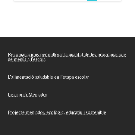
les
entrades
Recomanacions per millorar la qualitat de les programacions
de menús a l’escola
L’alimentació saludable en l’etapa escolar
Inscripció Menjador
Projecte menjador, ecològic, educatiu i sostenible