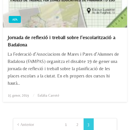
AFA
Jornada de reflexió i treball sobre l’escolarització a
Badalona
La Federació d’Associacions de Mares i Pares d’Alumnes de
Badalona (FAMPAS) organitza el dissabte 19 de gener una
jornada de reflexió i treball sobre la planificació de les
places escolars a la ciutat. En els propers dos cursos hi
haurà…
Posted
15 gener, 2019
Eulàlia Carreté
on
Paginació
de
Anterior
1
2
3